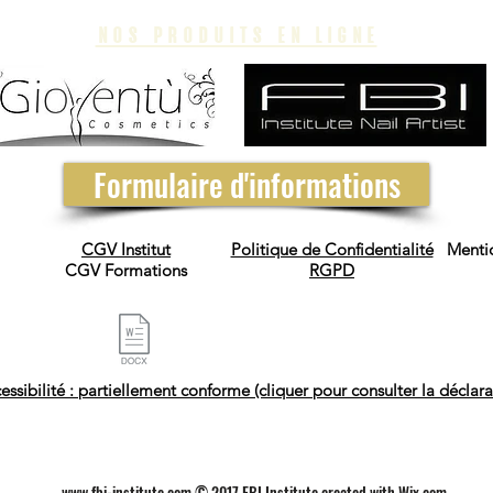
nos produits en ligne
Formulaire d'informations
CGV Institut
Politique de Confidentialité
Menti
CGV Formations
RGPD
essibilité : partiellement conforme (cliquer pour consulter la déclara
www.fbi-institute.com
© 2017 FBI Institute created with
Wix.com