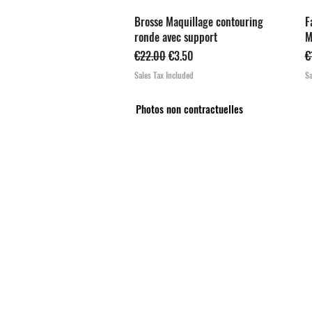
Quick View
Brosse Maquillage contouring
F
ronde avec support
M
Regular Price
Sale Price
R
€22.00
€3.50
€
Sales Tax Included
Sa
Photos non contractuelles