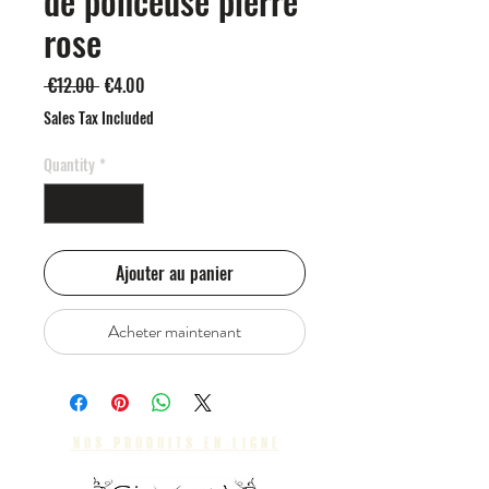
de ponceuse pierre
rose
Regular
Sale
 €12.00 
€4.00
Price
Price
Sales Tax Included
Quantity
*
Ajouter au panier
Acheter maintenant
nos produits en ligne