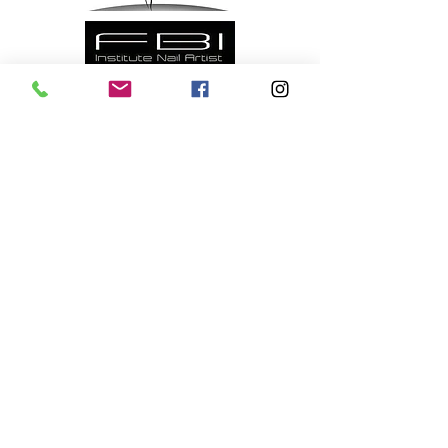
Formulaire d'informations
Réglement Intérieur
CGV Formations
CGV Institut
Politique de Confidentialité RGPD
Mentions Légales CGU
Accessibilité : partiellement conforme