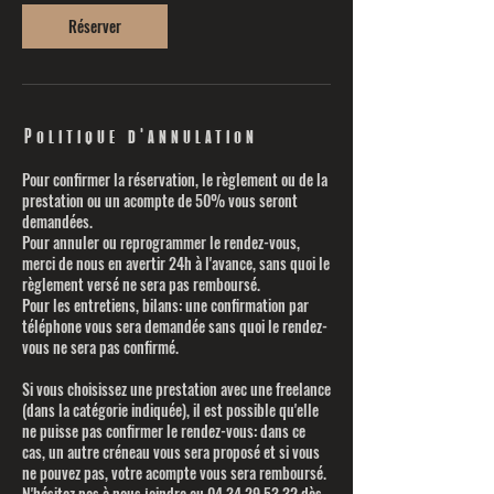
i
n
Réserver
Politique d'annulation
Pour confirmer la réservation, le règlement ou de la
prestation ou un acompte de 50% vous seront
demandées.
Pour annuler ou reprogrammer le rendez-vous,
merci de nous en avertir 24h à l'avance, sans quoi le
règlement versé ne sera pas remboursé.
Pour les entretiens, bilans: une confirmation par
téléphone vous sera demandée sans quoi le rendez-
vous ne sera pas confirmé.
Si vous choisissez une prestation avec une freelance
(dans la catégorie indiquée), il est possible qu'elle
ne puisse pas confirmer le rendez-vous: dans ce
cas, un autre créneau vous sera proposé et si vous
ne pouvez pas, votre acompte vous sera remboursé.
N'hésitez pas à nous joindre au 04 34 29 53 32 dès