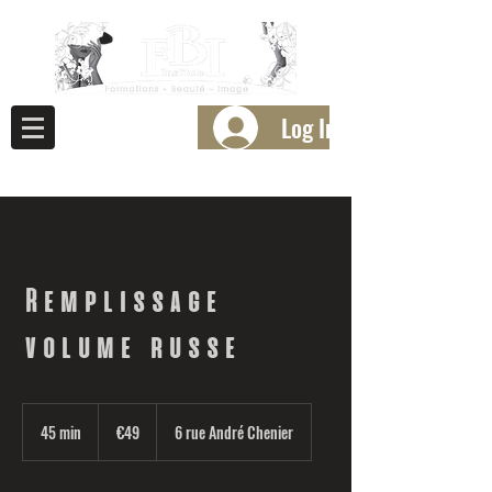
Log In
Remplissage
volume russe
49
euros
45 min
4
€49
6 rue André Chenier
5
m