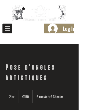
Log In
Pose d'ongles
artistiques
150
euros
2 hr
2
€150
6 rue André Chenier
h
r