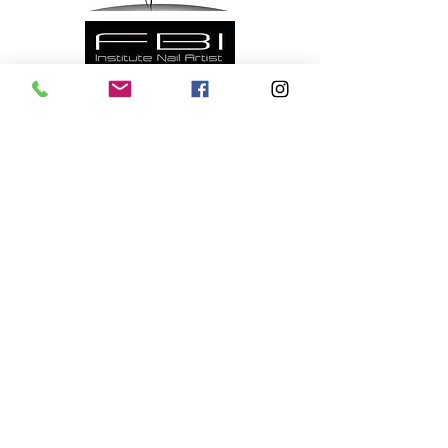
Formulaire d'informations
Réglement Intérieur
CGV Formations
CGV Institut
Politique de Confidentialité RGPD
Mentions Légales CGU
Accessibilité : partiellement conforme