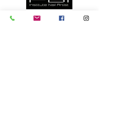
Formulaire d'informations
Réglement Intérieur
CGV Formations
CGV Institut
Politique de Confidentialité RGPD
Mentions Légales CGU
Accessibilité : partiellement conforme
(cliquer pour consulter la déclaration)
www.fbi-institute.com
© 2017 FBI Institute