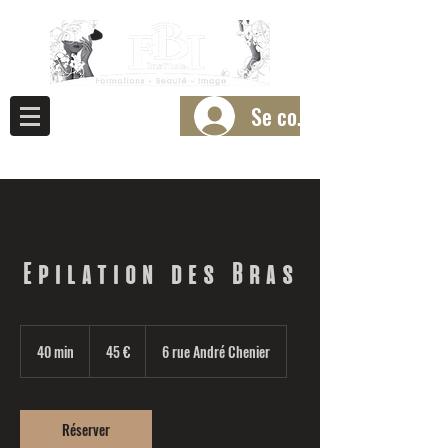
Se connecter
Epilation des Bras
45
euros
40 min
4
45 €
6 rue André Chenier
0
m
i
n
Réserver