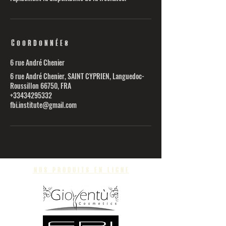
Coordonnées
6 rue André Chenier
6 rue André Chenier, SAINT CYPRIEN, Languedoc-
Roussillon 66750, FRA
+33434295332
fbi.institute@gmail.com
nos produits en ligne