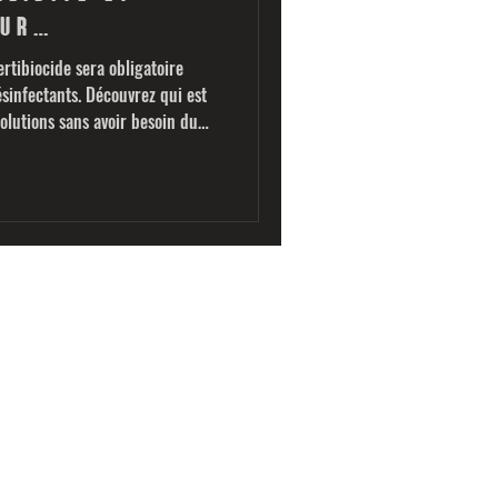
ur
 en France
ertibiocide sera obligatoire
sinfectants. Découvrez qui est
solutions sans avoir besoin du