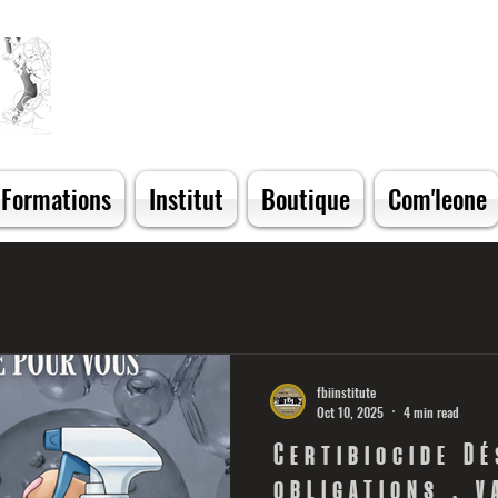
Formations
Institut
Boutique
Com'leone
fbiinstitute
Oct 10, 2025
4 min read
Certibiocide Dé
obligations , v