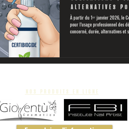
alternatives po
professionnels
À partir du 1ᵉʳ janvier 2026, le C
pour l’usage professionnel des dé
concerné, durée, alternatives et 
certificat.
nos produits en ligne